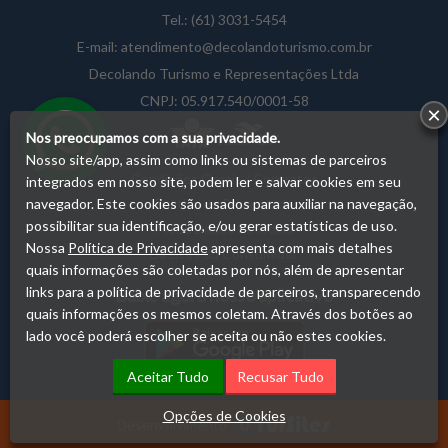
Tel.:
(61) 3031-5454
E-mail:
atendimento@decolandoturismo.com.br
Decolando Turismo e Representações Ltda
CNPJ:
05.917.540/0001-58
×
Nos preocupamos com a sua privacidade.
Nosso site/app, assim como links ou sistemas de parceiros
Condições Gerais / Contratos
integrados em nosso site, podem ler e salvar cookies em seu
navegador. Este cookies são usados para auxiliar na navegação,
Política de Privacidade
possibilitar sua identificação, e/ou gerar estatísticas de uso.
Meus Dados Pessoais
Nossa
Política de Privacidade
apresenta com mais detalhes
Direitos do Consumidor
quais informações são coletadas por nós, além de apresentar
links para a política de privacidade de parceiros, transparecendo
Baixe agora nosso aplicativo
quais informações os mesmos coletam. Através dos botões ao
lado você poderá escolher se aceita ou não estes cookies.
Aceitar Tudo
Recusar Tudo
Opções de Cookies
Desenvolvimento