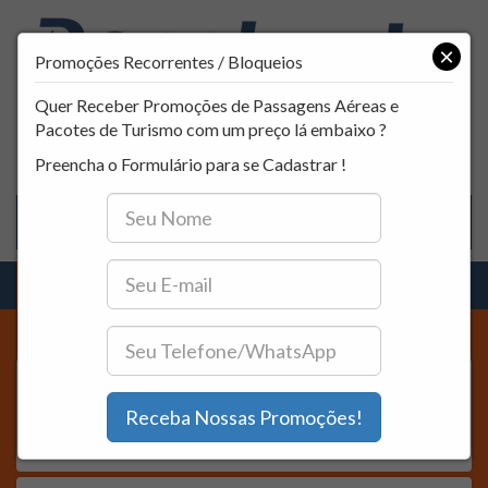
×
Promoções Recorrentes / Bloqueios
Quer Receber Promoções de Passagens Aéreas e
Pacotes de Turismo com um preço lá embaixo ?
atendimento@decolandoturismo.com.br
(61) 3031-5454
Preencha o Formulário para se Cadastrar !
Toggle 
Origem:
Destino: